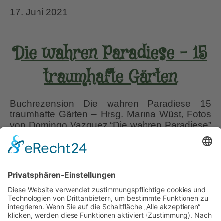
17. Juni 2021
Die wahren Paradiese – 15
traumhafte Gärten
Buchrezension Die wahren Paradiese 15
traumhafte Gärten – Hrsg. Marina Wüst, Fotos
von Domingo Vazquez “Die wahren Paradiese”
15 traumhafte Gärten; herausgegeben von
Marina Wüst mit Fotos von Domingo Vazquez;
ISBN 978-3-86193-200-0; gebundener
Bildband mit zahlreichen Fotos, 208 Seiten;
36.– Euro, Erscheinungsdatum Sommer 2013,
Verlag Hemmer/Wüst Heute stelle ich erstmals
Die
keine Neuausgabe vor, sondern ich
…
wahren