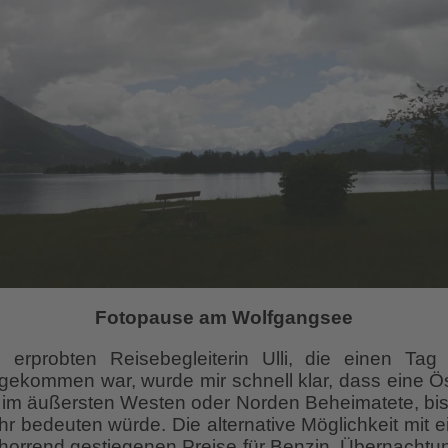
Fotopause am Wolfgangsee
 erprobten Reisebegleiterin Ulli, die einen Ta
ngekommen war, wurde mir schnell klar, dass eine Ö
e, im äußersten Westen oder Norden Beheimatete, bi
 bedeuten würde. Die alternative Möglichkeit mit ei
rrend gestiegenen Preise für Benzin, Übernachtun