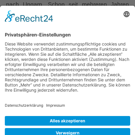
nach Ungarn. Schon seit mehreren Jahren
denke ich über eine Gartenreise mit meiner
Facebook-Traumgarten-Gruppe nach
Österreich nach. Bisher reisten wir immer mit
unseren Privatautos. Nun begann ich für eine
Tour in die schönsten Gärten Österreichs zu
recherchieren. Bei der Planung, die sich über
“Felix
ein paar Monate hinzog,
…
Austria”,
Gärten
Liebe Leser! Ihr könnt euch per E-Mail
und
informieren lassen, wenn neue Artikel auf
Gärtnereien
Wurzerlsgarten erscheinen.
Folgt dafür einfach
in
diesem Link
und gebt dort eure E-Mailadresse
Österreich
ein.
3. Juli 2026