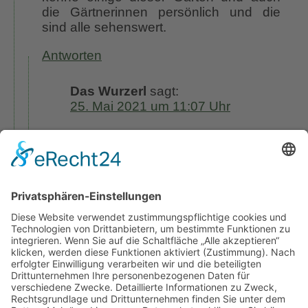
die Gärtnerinnen persönlich und die
sind alle sehenswert.
Antworten
Das Wurzerl
sagt:
25. Mai 2021 um 11:07 Uhr
Vielen Dank liebe Birgit für Dein
Feedback, ich habe inzwischen auch
von einigen Gartenbesitzern gehört,
dass natürlich ihre Gärten immer
noch zum Besuch geöffnet sind.
Momentan muss man halt noch die
allgemein gültigen Covid-Auflagen
erfüllen, was in Gärten nun nicht so
schwierig ist. Ich wünsche Dir eine
gute restliche Woche. LG Wurzerl