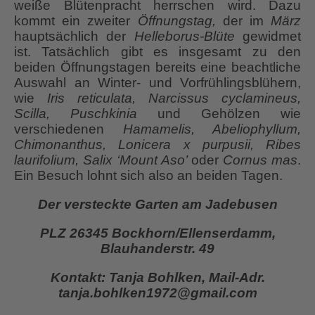
weiße Blütenpracht herrschen wird. Dazu
kommt ein zweiter
Öffnungstag,
der im
März
hauptsächlich der
Helleborus-Blüte
gewidmet
ist. Tatsächlich gibt es insgesamt zu den
beiden Öffnungstagen bereits eine beachtliche
Auswahl an Winter- und Vorfrühlingsblühern,
wie
Iris reticulata, Narcissus cyclamineus,
Scilla, Puschkinia
und Gehölzen wie
verschiedenen
Hamamelis, Abeliophyllum,
Chimonanthus, Lonicera x purpusii, Ribes
laurifolium, Salix ‘Mount Aso’
oder
Cornus mas
.
Ein Besuch lohnt sich also an beiden Tagen.
Der versteckte Garten am Jadebusen
PLZ 26345 Bockhorn/Ellenserdamm,
Blauhanderstr. 49
Kontakt: Tanja Bohlken, Mail-Adr.
tanja.bohlken1972@gmail.com