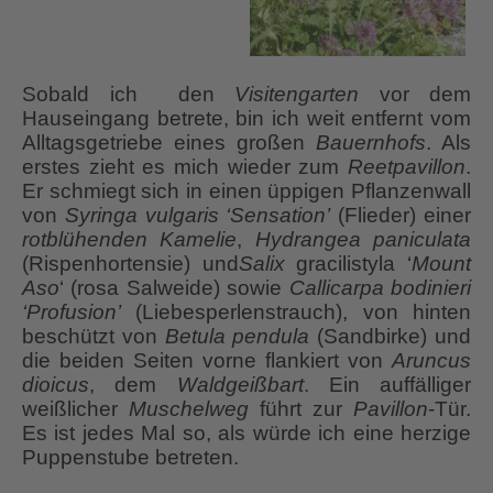
Sobald ich den
Visitengarten
vor dem
Hauseingang betrete, bin ich weit entfernt vom
Alltagsgetriebe eines großen
Bauernhofs
. Als
erstes zieht es mich wieder zum
Reetpavillon
.
Er schmiegt sich in einen üppigen Pflanzenwall
von
Syringa vulgaris ‘Sensation’
(Flieder) einer
rotblühenden Kamelie
,
Hydrangea paniculata
(Rispenhortensie) und
Salix
gracilistyla ‘
Mount
Aso
‘ (rosa Salweide) sowie
Callicarpa bodinieri
‘Profusion’
(Liebesperlenstrauch), von hinten
beschützt von
Betula pendula
(Sandbirke) und
die beiden Seiten vorne flankiert von
Aruncus
dioicus
, dem
Waldgeißbart
. Ein auffälliger
weißlicher
Muschelweg
führt zur
Pavillon
-Tür.
Es ist jedes Mal so, als würde ich eine herzige
Puppenstube betreten.