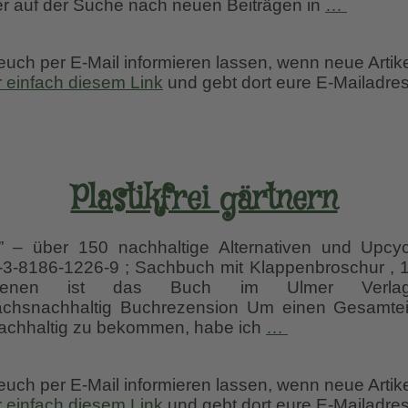
Mein
r auf der Suche nach neuen Beiträgen in
…
Schmett
 euch per E-Mail informieren lassen, wenn neue Artik
r einfach diesem Link
und gebt dort eure E-Mailadres
Plastikfrei gärtnern
n ” – über 150 nachhaltige Alternativen und Upcy
3-8186-1226-9 ; Sachbuch mit Klappenbroschur , 12
hienen ist das Buch im Ulmer Verla
machsnachhaltig Buchrezension Um einen Gesamte
Plastikfrei
chhaltig zu bekommen, habe ich
…
gärtnern
 euch per E-Mail informieren lassen, wenn neue Artik
r einfach diesem Link
und gebt dort eure E-Mailadres