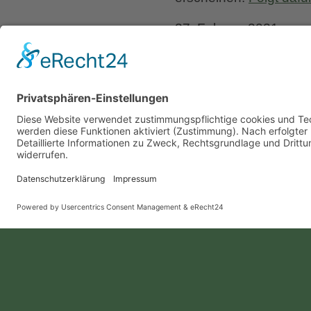
27. Februar 2021
“Sonne, Wasser, vor Le
im Botanischen Garte
entstanden. Monatela
Waldbesitzer zur Ver
Rhododendron-Tal ware
Liebe Leser! Ihr könnt
erscheinen.
Folgt dafü
7. Februar 2021