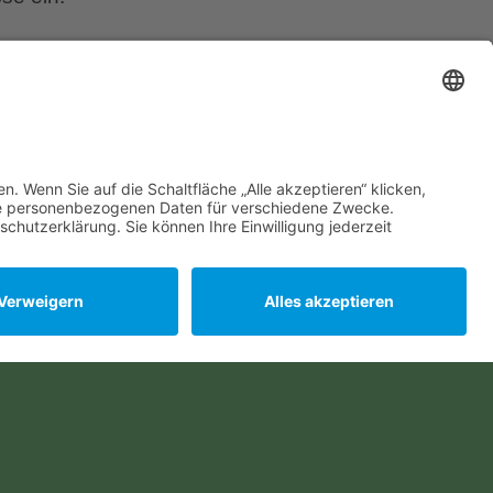
g
atsächlich ist das Foto
nlosen, heißen Sommer
e Gärtner, Bauern und
lich kühlen, feuchten
el auf Wurzerlsgarten
se ein.