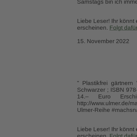
Samstags bin ich imme
Liebe Leser! Ihr könnt
erscheinen.
Folgt dafü
15. November 2022
” Plastikfrei gärtner
Schwarzer ; ISBN 978-
14.– Euro Ersc
http://www.ulmer.de/
Ulmer-Reihe #machsna
Liebe Leser! Ihr könnt
erscheinen.
Folgt dafü