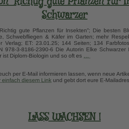
n “Richtig gute Pflanzen für I
Schwarzer
“Richtig gute Pflanzen für Insekten”; Die besten Bl
e, Schwebfliegen & Käfer im Garten; mehr Respekt 
r Verlag; ET: 23.01.25; 144 Seiten; 134 Farbfoto
 978-3-8186-2390-6 Die Autorin Elke Schwarzer Di
Buchrezension
 ist Diplom-Biologin und so oft es
…
“Richtig
gute
 euch per E-Mail informieren lassen, wenn neue Artik
Pflanzen
r einfach diesem Link
und gebt dort eure E-Mailadres
für
Insekten”
Elke
Schwarzer
LASS WACHSEN !