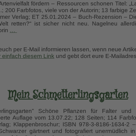
Artenvielfalt fördern – Ressourcen schonen Titel: „L
; 200 Farbfotos, viele von der Autorin; 13 farbige 
lmer Verlag; ET 25.01.2024 – Buch-Rezension – Di
lt retten?“ ist sicher nicht neu. Nagelneu aller
LASS
orin
…
WACHSEN
!
 euch per E-Mail informieren lassen, wenn neue Artik
r einfach diesem Link
und gebt dort eure E-Mailadres
Mein Schmetterlingsgarten
erlingsgarten” Schöne Pflanzen für Falter und
sierte Auflage vom 13.07.22; 128 Seiten; 114 Farbf
erlag; Klappenbroschur; ISBN 978-3-8186-1634-2 
Schwarzer gärtnert und fotografiert unermüdlich in