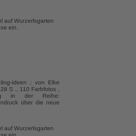
erlingsgarten
el auf Wurzerlsgarten
se ein.
cling-Ideen ; von Elke
8 S ., 110 Farbfotos ,
g in der Reihe:
indruck über die neue
el auf Wurzerlsgarten
se ein.