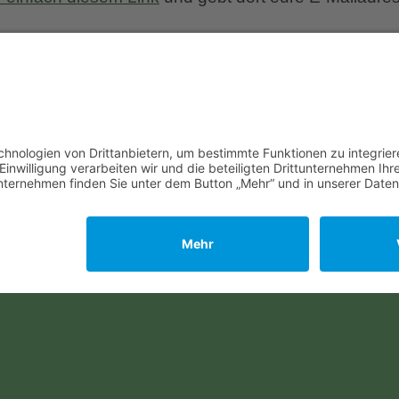
Ulmer Verlag #machsnachhalti
ben strotzende Bäume!” – ist es nicht wunderbar? T
n von München im Oktober 2017 nach einem rege
nge Trockenheit und Hitze haben in jenem Jahr di
zweiflung gebracht. Wasser-Sprenger im eigent
Ulmer
n nicht nur in
…
Verlag
#machsnachhaltig
 euch per E-Mail informieren lassen, wenn neue Artik
r einfach diesem Link
und gebt dort eure E-Mailadres