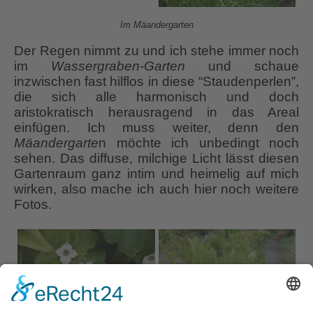
Im Mäandergarten
Der Regen nimmt zu und ich stehe immer noch
im
Wassergraben-Garten
und schaue
inzwischen fast hilflos in diese “Staudenperlen”,
die sich alle harmonisch und doch
aristokratisch herausragend in das Areal
einfügen. Ich muss weiter, denn den
Mäandergarte
n möchte ich unbedingt noch
sehen. Das diffuse, milchige Licht lässt diesen
Gartenraum ganz intim und heimelig auf mich
wirken, also mache ich auch hier noch weitere
Fotos.