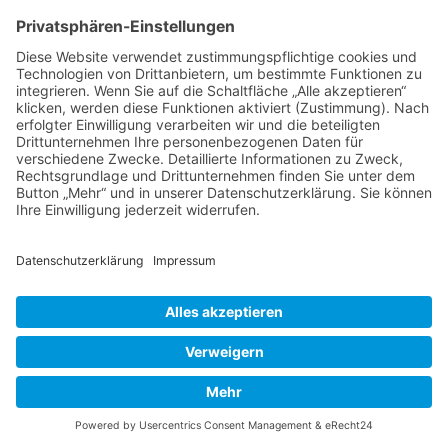
Die vielen
Japanischen Primeln
scheinen mit
ihren hauptsächlich blauroten und weißen
Farbtönen neben dem natürlich
mäandernden
Graben
, der sich so völlig vom
Wassergraben
,
des Gartenteils davor unterscheidet, mehr in
Bewegung zu sein als das Wasser selbst.
Aquilegia vulgaris
nickt huldvoll in
unterschiedlichen Farben vom
Hang
herunter.