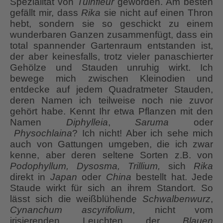
Spezialität von
Tuinfleur
geworden. Am besten
gefällt mir, dass
Rika
sie nicht auf einen Thron
hebt, sondern sie so geschickt zu einem
wunderbaren Ganzen zusammenfügt, dass ein
total spannender Gartenraum entstanden ist,
der aber keinesfalls, trotz vieler panaschierter
Gehölze und Stauden unruhig wirkt. Ich
bewege mich zwischen Kleinodien und
entdecke auf jedem Quadratmeter Stauden,
deren Namen ich teilweise noch nie zuvor
gehört habe. Kennt Ihr etwa Pflanzen mit den
Namen
Diphylleia
,
Saruma
oder
Physochlaina
? Ich nicht! Aber ich sehe mich
auch von Gattungen umgeben, die ich zwar
kenne, aber deren seltene Sorten z.B. von
Podophyllum, Dysosma, Trillium,
sich
Rika
direkt in
Japan
oder
China
bestellt hat. Jede
Staude wirkt für sich an ihrem Standort. So
lässt sich die weißblühende
Schwalbenwurz
,
Cynanchum ascyrifolium
, nicht vom
irisierenden Leuchten der
Blauen