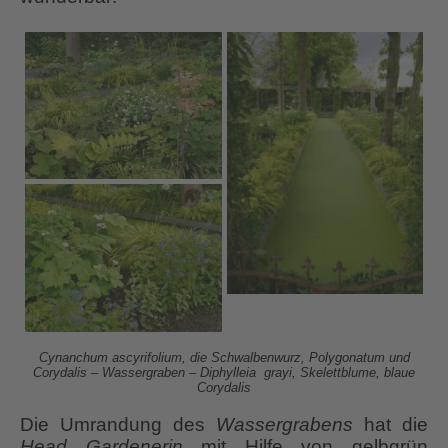
Cynanchum ascyrifolium, die Schwalbenwurz, Polygonatum und
Corydalis – Wassergraben – Diphylleia grayi, Skelettblume, blaue
Corydalis
Die Umrandung des
Wassergrabens
hat die
Head Gardenerin
mit Hilfe von gelbgrün