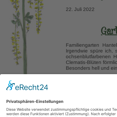
22. Juli 2022
Gart
Familiengarten Hante
Irgendwie spüre ich,
ochsenblutfarbenen H
Clematis-Blüten förmli
Besonders hell und ein
Liebe Leser! Ihr könnt
erscheinen.
Folgt dafü
3. April 2021