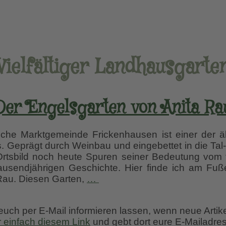
Vielfältiger Landhausgarte
Der Engelsgarten von Anita Ra
sche Marktgemeinde Frickenhausen ist einer der ält
. Geprägt durch Weinbau und eingebettet in die Tal
 Ortsbild noch heute Spuren seiner Bedeutung vom
r tausendjährigen Geschichte. Hier finde ich am Fu
Der
Rau. Diesen Garten,
…
Engelsgarten
von
 euch per E-Mail informieren lassen, wenn neue Artik
Anita
r einfach diesem Link
und gebt dort eure E-Mailadres
Rau