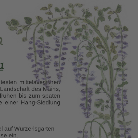
n
u
esten mittelalterlichen
-Landschaft des Mains,
 frühen bis zum späten
ße einer Hang-Siedlung
el auf Wurzerlsgarten
se ein.