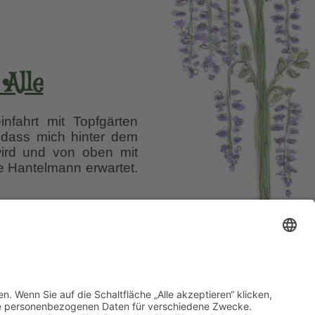
 Alle
nfahrt mit Topfgärten
 dass mich hinter dem
wird und von oben mit
ie Hantelmann erwartet.
el auf Wurzerlsgarten
se ein.