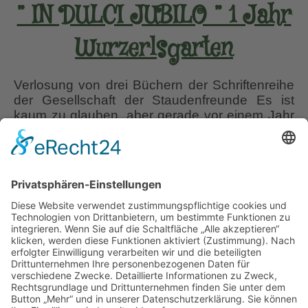
” IN DULCI JUBILO ” 1 Jahr
Wurzerlsgarten
Verlosung von drei Büchern der Schriftenreihe
der Gesellschaft der Staudenfreunde Es ist
kaum zu glauben, aber gerade vor einem Jahr
verwandelte sich während der Pandemie-Zeit
mein Urlaubs-Salär für eine Südengland-Reise
in meine eigene kleine Website: “Wurzerls
Garten” Aus diesem Anlass durfte ich als
Geschenk des Ulmer Verlages, für meine
Website-Eröffnung am 30.08.2020 das
”
erfolgreiche Wabi
…
IN
DULCI
Liebe Leser! Ihr könnt euch per E-Mail
JUBILO
informieren lassen, wenn neue Artikel auf
”
Wurzerlsgarten erscheinen.
Folgt dafür einfach
1