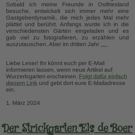
Sobald ich meine Freunde in Ostfriesland
besuche, entwickelt sich immer mehr eine
Gastgeberdynamik, die mich jedes Mal mehr
plättet und berührt. Anfangs wurde ich in die
verschiedensten Gärten eingeladen und es
gab viel zu fotografieren, zu erzählen und
Elfen,
auszutauschen. Aber im dritten Jahr
…
Benjeshe
und
Liebe Leser! Ihr könnt euch per E-Mail
Kunst
informieren lassen, wenn neue Artikel auf
“Jan
Wurzerlsgarten erscheinen.
Folgt dafür einfach
Wilde
diesem Link
und gebt dort eure E-Mailadresse
een
ein.
Tuin”
1. März 2024
Der Strickgarten Els de Boer