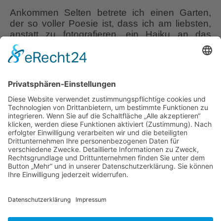
Ankommen Selten betrete ich einen Garten,
der so voller Poesie ist, dass ich am liebsten,
anstatt zu fotografieren, ein Haiku an das
andere aneinanderreihen möchte. So
geschehen im Garten von Brigitte
Bergschneider in Paderborn, die bei den
Adventrätseln 2021 meinen Besuch in ihrem
Garten, zusammen mit einem Website-Bericht
darüber, gewonnen hatte. Der Garten liegt
Romantischer
günstig
…
Wohlfühl-
Garten
Liebe Leser! Ihr könnt euch per E-Mail
Brigitte
informieren lassen, wenn neue Artikel auf
Bergschneider
Wurzerlsgarten erscheinen.
Folgt dafür einfach
diesem Link
und gebt dort eure E-Mailadresse
ein.
7. Juli 2023