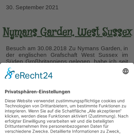
30. September 2021
Nymans Garden, West Sussex
Besuch am 30.08.2018 Zu Nymans Garden, in
der englischen Grafschaft West Sussex im
Süden Großbritanniens gelegen, habe ich seit
Jahrzehnten eine besondere Seelen-
Verbindung. Es war mein allererster Garten auf
meiner Gartenreisen-Premiere im Juli 1996, die
mich in den Süden Englands führte. Eine
wehmütig gedämpfte Stimmung, die von
Gewitter und Dauerregen noch verstärkt wurde,
Nymans
lag neun Jahre
…
Garden,
West
Liebe Leser! Ihr könnt euch per E-Mail
Sussex
informieren lassen, wenn neue Artikel auf