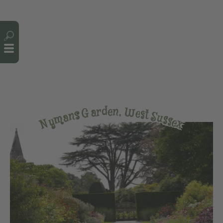
Cookie-Einstellungen
e
n
d
,
r
W
a
G
e
s
s
t
n
S
a
u
m
s
s
y
e
N
x