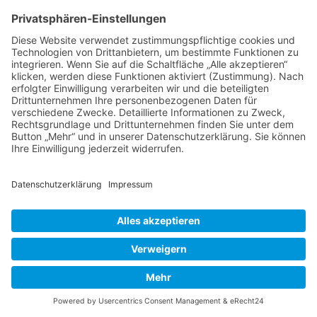
unmittelbar am Haus, kannte ich bisher nur als
Zimmerpflanze.
Kein Wunder, dass Nymans der Ursprungs-Ort
interessanter neuer Selektionen und Hybriden
wurde, erkennbar sind einige durch den Begriff