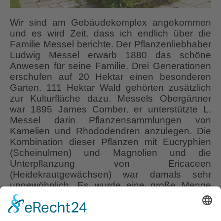
Wir sind am Gebäudekomplex angekommen
und es wird Zeit, dass ich endlich über die
Familie Messel berichte. Der Pflanzenliebhaber
Ludwig Messel erwarb 1880 das schöne
Anwesen für seine Familie. Drei Generationen
erschufen auf 20 Hektar einen besonderen
Garten. 111 Hektar Wald gehörten zusätzlich
zur Kulturfläche dazu. Messels Obergärtner
war 1895 James Comber, er unterstützte L.
Messel darin Pflanzensammlungen von
Kamelien und Rhododendren anzulegen. Die
Kombination dieser Pflanzen mit Eucryphien
(Scheinulmen) und Magnolien und die
Unterpflanzung von Ericaceen
(Heidekrautgewächsen) war damals sehr
ungewöhnlich. Es wurde eine große Menge
seltener Pflanzen gesammelt und hier
angesiedelt. Vieles, wie Plectranthus species,
das silbergraue, australische Zitronenblatt