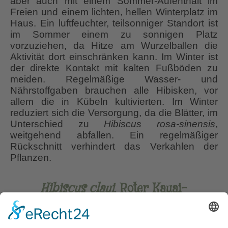
aber auch mit einem Sommer-Aufenthalt im
Freien und einem lichten, hellen Winterplatz im
Haus. Ein luftfeuchter, teilsonniger Standort ist
im Sommer einem zu sonnigen Platz
vorzuziehen, da Hitze am Wurzelballen die
Aktivität dort einschränken kann. Im Winter ist
der direkte Kontakt mit kalten Fußböden zu
meiden. Regelmäßige Wasser- und
Nährstoffgaben brauchen alle Hibisken, vor
allem die in Kübeln kultivierten. Im Winter
reduziert sich die Versorgung, da die Blätter, im
Unterschied zu
Hibiscus rosa-sinensis
,
weitgehend abfallen. Ein regelmäßiger
Rückschnitt verhindert das Verkahlen der
Pflanzen.
Hibiscus clayi
, Roter Kauai-
Rosemallow, Clay-Hibiskus