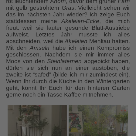
rot leuchtendem
Ahorn
, davor dem grüner
Farn
mit gelb gestrohtem
Gras
. Vielleicht sehen wir
das im nächsten Jahr wieder? Ich zeige Euch
stattdessen meine
Akeleien-Ecke
, die mich
freut, weil sie lauter gesunde Blatt-Austriebe
aufweist. Letztes Jahr musste ich alles
abschneiden, weil die
Akeleien
Mehltau hatten.
Mit den
Amseln
habe ich einen Kompromiss
geschlossen. Nachdem sie mir immer alles
Moos von den
Steinlaternen
abgepickt haben,
dürfen sie sich nun an einer austoben, die
zweite ist “safed” (bilde ich mir zumindest ein).
Wenn Ihr durch die Küche in den Wintergarten
geht, könnt Ihr Euch für den hinteren Garten
gerne noch ein Tasse Kaffee mitnehmen.