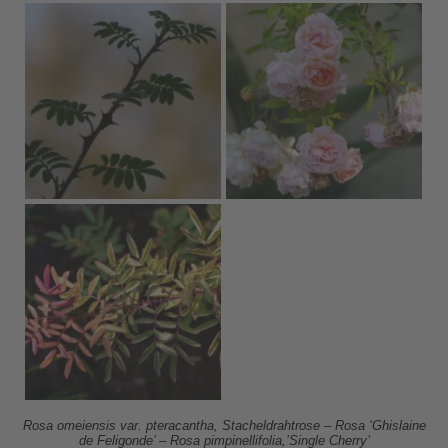
Rosa omeiensis var. pteracantha, Stacheldrahtrose – Rosa ‘Ghislaine
de Feligonde’ – Rosa pimpinellifolia,’Single Cherry’