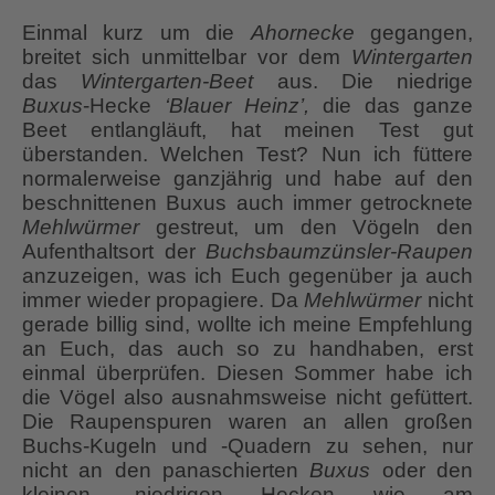
Einmal kurz um die
Ahornecke
gegangen,
breitet sich unmittelbar vor dem
Wintergarten
das
Wintergarten-Beet
aus. Die niedrige
Buxus
-Hecke
‘Blauer Heinz’,
die das ganze
Beet entlangläuft, hat meinen Test gut
überstanden. Welchen Test? Nun ich füttere
normalerweise ganzjährig und habe auf den
beschnittenen Buxus auch immer getrocknete
Mehlwürmer
gestreut, um den Vögeln den
Aufenthaltsort der
Buchsbaumzünsler-Raupen
anzuzeigen, was ich Euch gegenüber ja auch
immer wieder propagiere. Da
Mehlwürmer
nicht
gerade billig sind, wollte ich meine Empfehlung
an Euch, das auch so zu handhaben, erst
einmal überprüfen. Diesen Sommer habe ich
die Vögel also ausnahmsweise nicht gefüttert.
Die Raupenspuren waren an allen großen
Buchs-Kugeln und -Quadern zu sehen, nur
nicht an den panaschierten
Buxus
oder den
kleinen, niedrigen Hecken wie am