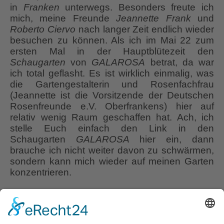
in
Franken
unterwegs. Besonders freute ich
mich, meine Freunde
Jeannette Frank
und
Roberto Ciervo
nach langer Zeit endlich wieder
besuchen zu können. Als ich im Mai 22 zum
ersten Mal in der Hauptblütezeit den
Schaugarten
von
GALAROSA
betrat, da war
ich total geflasht. Es ist wirklich einmalig, was
die Gartengestalterin und Rosenfachfrau
(Jeannette ist die Vorsitzende der Deutschen
Rosenfreunde e.V. Oberfrankens) hier auf
relativ wenig Raum geschaffen hat. Ach, ich
stelle Euch einfach den Link in den
Schaugarten
GALAROSA
hier ein, dann
brauche ich nicht weiter davon zu schwärmen,
sondern kann mich wieder auf meinen Garten
konzentrieren.
GALAROSA – Schaugarten und Gärtnerin mit
Charme