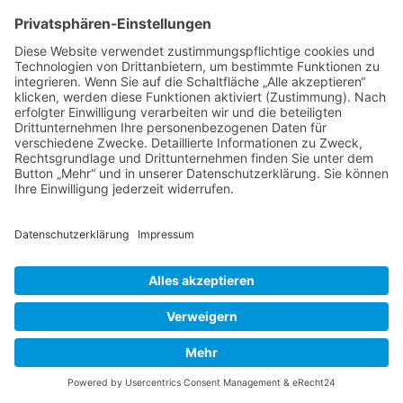
Ihr seht, ich musste mir einfach 6 Rosen kaufen
und weil ich so im Schwung war, erwarb ich
auch gleich noch den Gutschein für die
Gewinnerin meiner Verlosung zum 2 jährigen
Jubiläum von Wurzerlsgarten. Und was soll ich
sagen, vor kurzem kamen
Jeannette
und
Roberto
auf einen Wochenend-Besuch zu mir
und pflanzten und versorgten dabei gleich die
neuen Rosen. Vielen lieben Dank noch einmal
für dieses wunderbare Wochenende
liebe
Jeannette und Roberto
.