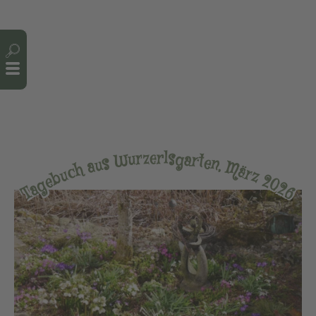
Cookie-Einstellungen
r
e
l
z
s
r
g
u
a
W
r
t
e
s
n
u
,
a
M
h
ä
c
r
u
z
b
2
e
0
g
2
a
T
6