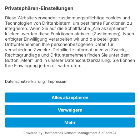
Wie gut, dass ich schon am Vortag das
Wohnzimmer und den Wintergarten österlich
herausgeputzt habe.