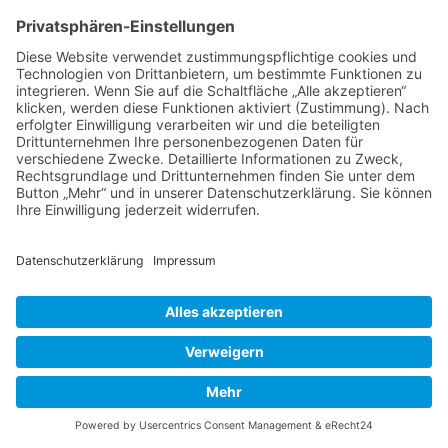
musste nur meine Munstead Wood
während der Hitzewelle einmal gießen.
Sie wurde erst im letzten Herbst
gepflanzt.
In Sachen Klimawandel werde ich
meine Sterndolden aus dem
Schattengarten nehmen und zwei
gegenüberliegende Beete neu
bepflanzen. Erste Pflanzen sind bestellt
– natürlich Rosen. Da es in diesem
Bereich trotz “Schatten”garten Sonne
und Halbschatten gibt, habe ich Rosen
ausgewählt, die sowohl Sonne als auch
Halbschatten lieben. Es sollen auch ein
paar Formschnittgehölze integriert
werden, da dieser Bereich im Winter
etwas trostlos aussieht. Bei den
Begleitstauden bin ich mir noch nicht
ganz schlüssig. Ich habe schon ein paar
im Auge, aber das muss ich noch gut
durchdenken…