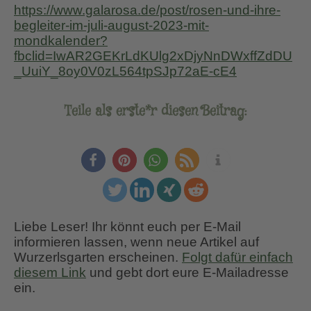
https://www.galarosa.de/post/rosen-und-ihre-
begleiter-im-juli-august-2023-mit-
mondkalender?
fbclid=IwAR2GEKrLdKUlg2xDjyNnDWxffZdDU
_UuiY_8oy0V0zL564tpSJp72aE-cE4
Teile als erste*r diesen Beitrag:
Liebe Leser! Ihr könnt euch per E-Mail
informieren lassen, wenn neue Artikel auf
Wurzerlsgarten erscheinen.
Folgt dafür einfach
diesem Link
und gebt dort eure E-Mailadresse
ein.