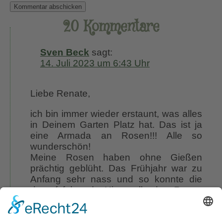
20 Kommentare
Sven Beck
sagt:
14. Juli 2023 um 6:43 Uhr
Liebe Renate,
ich bin immer wieder erstaunt, was alles
in Deinem Garten Platz hat. Das ist ja
eine Armada an Rosen!!! Alle so
wunderschön!
Meine Rosen haben ohne Gießen
prächtig geblüht. Das Frühjahr war zu
Anfang sehr nass und so konnte die
darauf folgende Hitzewelle den Rosen
nichts anhaben. Sie sind mittlerweile gut
eingewachsen und tief verwurzelt. Ich