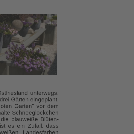
tfriesland unterwegs,
rei Gärten eingeplant.
Roten Garten” vor dem
emalte Schneeglöckchen
 die blauweiße Blüten-
st es ein Zufall, dass
weißen Landesfarben