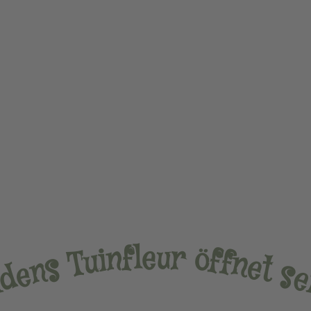
u
e
r
l
f
n
ö
i
f
u
f
T
n
e
s
t
n
s
e
d
l