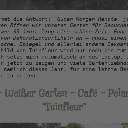
ommt die Antwort: 
"Guten Morgen Renate, ja
en öffnen wir unseren Garten für Besucher
war 35 Jahre lang eine schöne Zeit. Ende 
von Dekorationsartikeln an – quasi einen 
ische, Spiegel und allerlei andere Dekoar
hild von Tuinfleur wird nur noch bis zum 
h setze mich automatisch an das Laptop, u
n jetzt zu zeigen und viele Gartenliebhab
 nämlich dieses Jahr, für eine letzte Bes
er zu nutzen.    
 Weißer Garten – Café – Pela
“Tuinfleur”