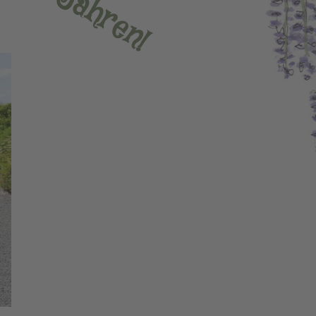
a
h
r
e
n
!