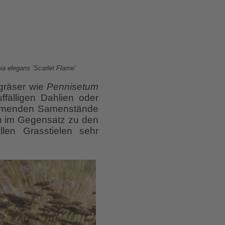
ia elegans ‘Scarlet Flame’
rgräser wie
Pennisetum
ffälligen Dahlien oder
nehmenden Samenstände
en im Gegensatz zu den
len Grasstielen sehr