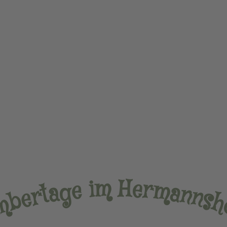
m
H
e
i
r
e
m
g
a
a
t
n
r
n
e
s
b
m