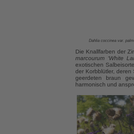
Dahlia coccinea var. palm
Die Knallfarben der Zi
marcourum ‘White La
exotischen Salbeisort
der Korbblütler, dere
geerdeten braun gew
harmonisch und anspr