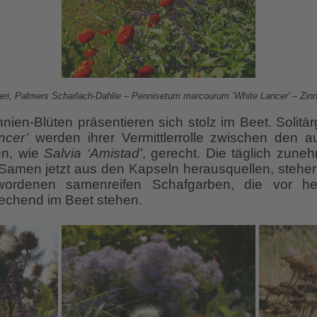
eri, Palmers Scharlach-Dahlie – Pennisetum marcourum ‘White Lancer’ – Zinn
nnien-Blüten präsentieren sich stolz im Beet. Solitä
ncer’
werden ihrer Vermittlerrolle zwischen den au
en, wie
Salvia ‘Amistad’
, gerecht. Die täglich zu
n Samen jetzt aus den Kapseln herausquellen, steh
ordenen samenreifen Schafgarben, die vor hel
echend im Beet stehen.