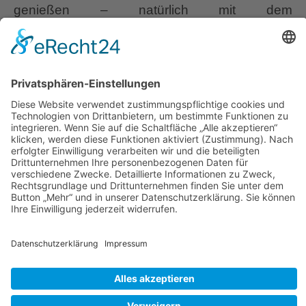
genießen – natürlich mit dem
selbstgebackenen Brot aus dem eigenen
Backofen. Als Architekten in Eigenregie
erhielten sie mit historischer Stilsicherheit und
gutem Gespür für die regionale Kultur alles,
was an und in den vorhandenen Gebäuden
schützenswert war. Sie nehmen Rücksicht auf
die Natur und deren Belange, gehen dabei
aber auch achtsam mit den eigenen
Bedürfnissen um, seien es die Hochbeete,
oder die Kräuterspirale, die zeigen, dass es nie
zu früh ist, mit dem “seniorisieren” eines
Gartens zu beginnen.
Sabine Pecoraro-Schneider und Reinhard
Schneider lieben ihren Garten so sehr, dass sie
ihn in einem Buch verewigt haben. Den
Bildband könnt Ihr in Wurzerls-
Bücherschatzkiste als Buchrezension gerne
anklicken. Dort möchte ich Euch die Autoren,