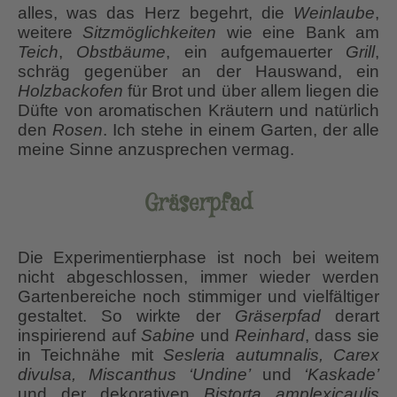
alles, was das Herz begehrt, die
Weinlaube
,
weitere
Sitzmöglichkeiten
wie eine Bank am
Teich
,
Obstbäume
, ein aufgemauerter
Grill
,
schräg gegenüber an der Hauswand, ein
Holzbackofen
für Brot und über allem liegen die
Düfte von aromatischen Kräutern und natürlich
den
Rosen
. Ich stehe in einem Garten, der alle
meine Sinne anzusprechen vermag.
Gräserpfad
Die Experimentierphase ist noch bei weitem
nicht abgeschlossen, immer wieder werden
Gartenbereiche noch stimmiger und vielfältiger
gestaltet. So wirkte der
Gräserpfad
derart
inspirierend auf
Sabine
und
Reinhard
, dass sie
in Teichnähe mit
Sesleria autumnalis, Carex
divulsa,
Miscanthus ‘Undine’
und
‘Kaskade’
und der dekorativen
Bistorta amplexicaulis