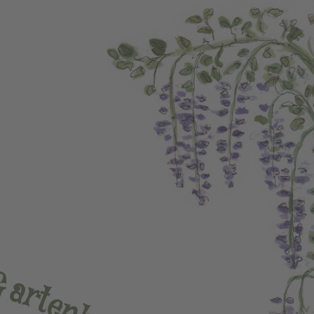
G
a
r
t
e