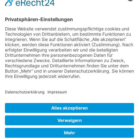
Antworten
Jeannette Simon-Tischer
sagt:
5. Dezember 2023 um 19:15 Uhr
Ein tolles Buch …
Ein muss im GartenBuchSchrank
Antworten
Cookie-Einstellungen
© 2026 Wurzerls Garten