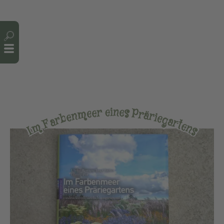
Cookie-Einstellungen
n
i
e
e
r
s
e
P
e
m
r
ä
n
r
e
i
e
b
g
r
a
a
r
F
t
e
m
n
s
I