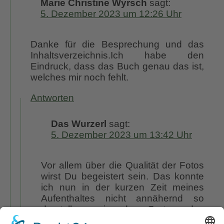
Marie Christine Wyrsch
sagt:
5. Dezember 2023 um 12:26 Uhr
Danke für die Besprechung und das
Inhaltsverzeichnis.Ich habe den
Eindruck, dass das Buch genau das ist,
welches mir noch fehlt.
Antworten
Das Wurzerl
sagt:
5. Dezember 2023 um 13:42 Uhr
Vor allem über die Qualität der Fotos
wirst Du begeistert sein. Das konnte
ich nun in der kurzen Zeit meines
Aufenthaltes nicht annähernd so
darstellen, wie der Garten das
verdient gehabt hätte. LG Wurzerl