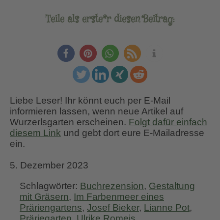
Teile als erste*r diesen Beitrag:
Liebe Leser! Ihr könnt euch per E-Mail
informieren lassen, wenn neue Artikel auf
Wurzerlsgarten erscheinen.
Folgt dafür einfach
diesem Link
und gebt dort eure E-Mailadresse
ein.
5. Dezember 2023
Schlagwörter:
Buchrezension
,
Gestaltung
mit Gräsern
,
Im Farbenmeer eines
Präriengartens
,
Josef Bieker
,
Lianne Pot
,
Präriegarten
,
Ulrike Romeis