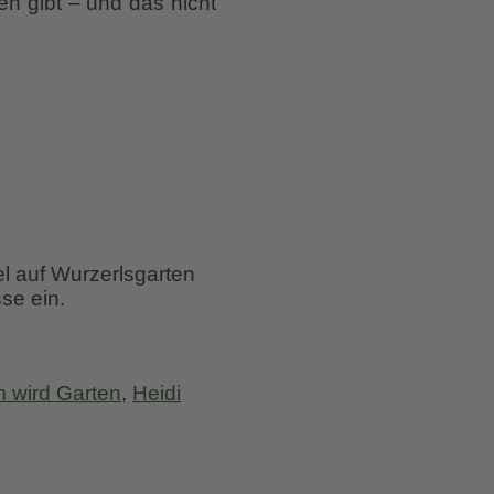
n gibt – und das nicht
el auf Wurzerlsgarten
se ein.
m wird Garten
,
Heidi