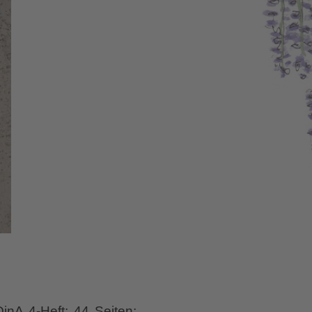
DinA 4-Heft; 44 Seiten;