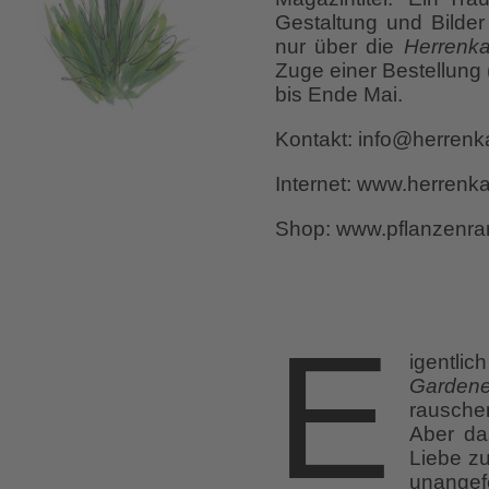
Gestaltung und Bilder
nur über die
Herrenk
Zuge einer Bestellung 
bis Ende Mai.
Kontakt: info@herrenk
Internet: www.herrenk
Shop: www.pflanzenrar
E
igentli
Gardene
rausche
Aber das
Liebe zu
unangefo