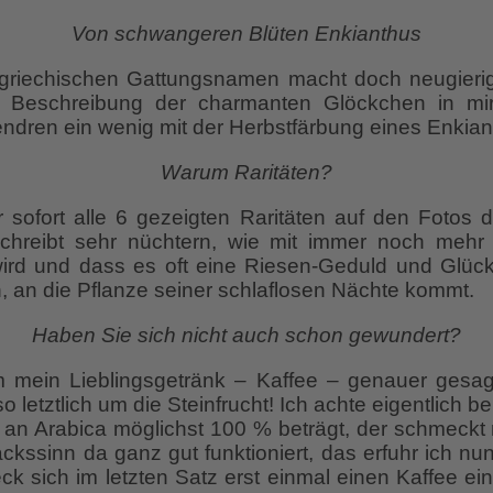
Von schwangeren Blüten Enkianthus
griechischen Gattungsnamen macht doch neugierig
he Beschreibung der charmanten Glöckchen in m
dren ein wenig mit der Herbstfärbung eines Enkia
Warum Raritäten?
r sofort alle 6 gezeigten Raritäten auf den Fotos 
chreibt sehr nüchtern, wie mit immer noch mehr 
ird und dass es oft eine Riesen-Geduld und Glück
n, an die Pflanze seiner schlaflosen Nächte kommt.
Haben Sie sich nicht auch schon gewundert?
m mein Lieblingsgetränk – Kaffee – genauer gesag
o letztlich um die Steinfrucht! Ich achte eigentlich 
l an Arabica möglichst 100 % beträgt, der schmeckt
sinn da ganz gut funktioniert, das erfuhr ich nun 
ck sich im letzten Satz erst einmal einen Kaffee e