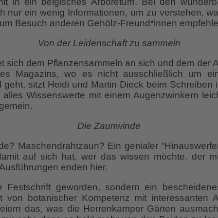
 mit in ein belgisches Arboretum. Bei den wunder
ch nur ein wenig Informationen, um zu verstehen, w
 zum Besuch anderen Gehölz-Freund*innen empfehle
Von der Leidenschaft zu sammeln
dmet sich dem Pflanzensammeln an sich und dem der 
des Magazins, wo es nicht ausschließlich um ein
geht, sitzt Heidi und Martin Dieck beim Schreiben
alles Wissenswerte mit einem Augenzwinkern leich
ngemein.
Die Zaunwinde
e? Maschendrahtzaun? Ein genialer “Hinauswerfe
mit auf sich hat, wer das wissen möchte, der 
 Ausführungen enden hier.
e Festschrift geworden, sondern ein bescheidene
lt von botanischer Kompetenz mit interessanten Art
 feiern das, was die Herrenkamper Gärten ausmacht