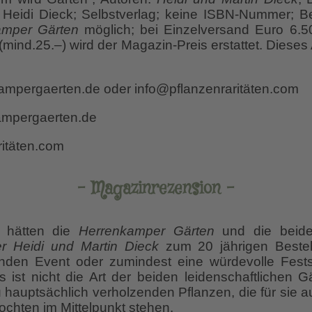
 Heidi Dieck; Selbstverlag; keine ISBN-Nummer; Be
amper Gärten
möglich; bei Einzelversand Euro 6.5
(mind.25.–) wird der Magazin-Preis erstattet. Dieses 
ampergaerten.de oder info@pflanzenraritäten.com
ampergaerten.de
itäten.com
– Magazinrezension –
ch hätten die
Herrenkamper Gärten
und die beid
r Heidi und Martin Dieck
zum 20 jährigen Beste
nden Event oder zumindest eine würdevolle Festsc
 ist nicht die Art der beiden leidenschaftlichen G
 hauptsächlich verholzenden Pflanzen, die für sie 
chten im Mittelpunkt stehen.