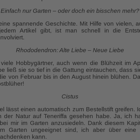
Einfach nur Garten – oder doch ein bisschen mehr?
eine spannende Geschichte. Mit Hilfe von vielen, a
edem Artikel gibt, ist man schnell in die Ents
nvolviert.
Rhododendron: Alte Liebe – Neue Liebe
iele Hobbygärtner, auch wenn die Blühzeit im Apri
be ließ sie so tief in die Gattung eintauchen, dass s
 die von Februar bis in den August hinein blühen.
stblüher!
Cistus
el lässt einen automatisch zum Bestellstift greifen. 
 in der Natur auf Teneriffa gesehen habe. Ja, ich
bei mir im Garten anzusiedeln. Dank diesem Kapit
m Garten ungeeignet sind, ich aber über eine 
 nachdenken kann.