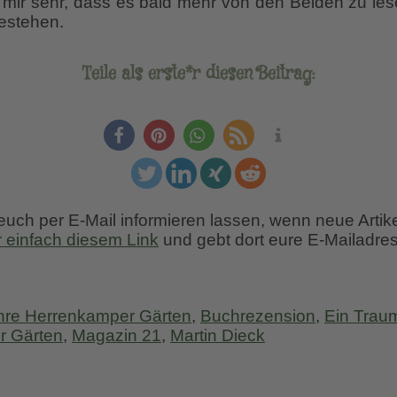
mir sehr, dass es bald mehr von den Beiden zu lese
Bestehen.
Teile als erste*r diesen Beitrag:
 euch per E-Mail informieren lassen, wenn neue Artik
r einfach diesem Link
und gebt dort eure E-Mailadres
hre Herrenkamper Gärten
,
Buchrezension
,
Ein Trau
r Gärten
,
Magazin 21
,
Martin Dieck