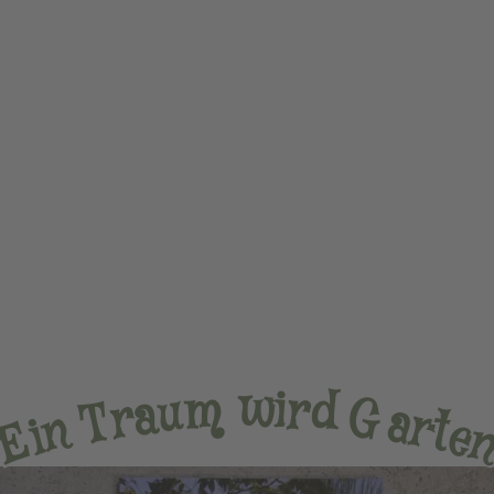
w
m
i
r
d
u
a
G
r
T
a
r
n
t
e
i
E