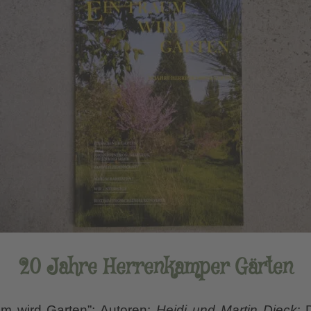
20 Jahre Herrenkamper Gärten
aum wird Garten”; Autoren:
Heidi und Martin Dieck
; 