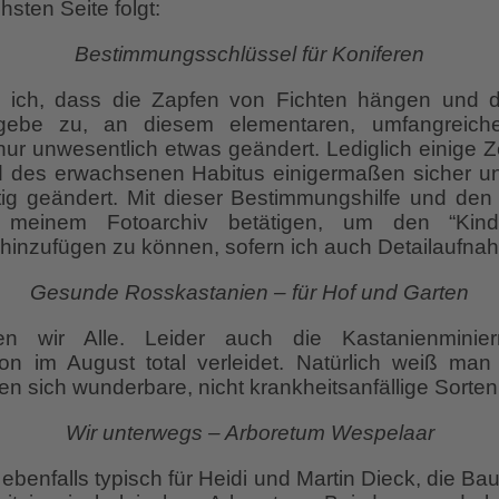
hsten Seite folgt:
Bestimmungsschlüssel für Koniferen
e ich, dass die Zapfen von Fichten hängen und 
 gebe zu, an diesem elementaren, umfangreich
ur unwesentlich etwas geändert. Lediglich einige 
d des erwachsenen Habitus einigermaßen sicher un
tig geändert. Mit dieser Bestimmungshilfe und de
meinem Fotoarchiv betätigen, um den “Kind
hinzufügen zu können, sofern ich auch Detailaufn
Gesunde Rosskastanien – für Hof und Garten
en wir Alle. Leider auch die Kastanienminie
on im August total verleidet. Natürlich weiß ma
en sich wunderbare, nicht krankheitsanfällige Sorte
Wir unterwegs – Arboretum Wespelaar
ebenfalls typisch für Heidi und Martin Dieck, die 