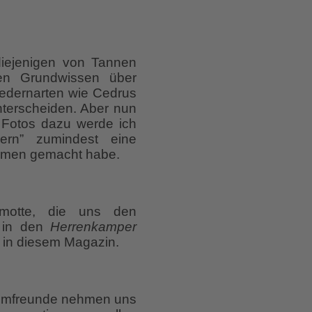
diejenigen von Tannen
en Grundwissen über
Zedernarten wie Cedrus
terscheiden. Aber nun
n Fotos dazu werde ich
ern” zumindest eine
ahmen gemacht habe.
rmotte, die uns den
n in den
Herrenkamper
n in diesem Magazin.
Baumfreunde nehmen uns