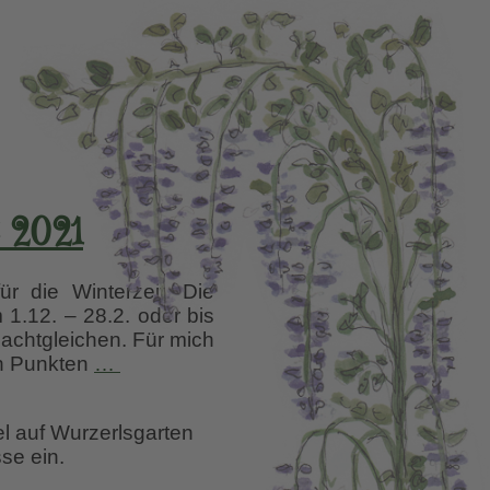
 2021
r die Winterzeit. Die
1.12. – 28.2. oder bis
Nachtgleichen. Für mich
Impressionen
en Punkten
…
Januar
Februar
el auf Wurzerlsgarten
März
se ein.
2021