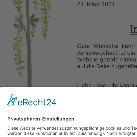
24. März 2021
I
Gute Wünsche kann m
Jahreswechsel ist ein
Website gerade einmal 
auf die Seite zugegriff
Liebe Leser! Ihr könnt
erscheinen.
Folgt dafü
29. Dezember 2020