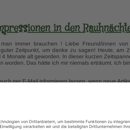
mpressionen in den Rauhnächt
an immer brauchen ! Liebe Freund/innen von 
 guter Zeitpunkt, um danke zu sagen! Heute, am 2
4 Monate alt geworden. In dieser kurzen Zeitspanne
en worden. Das hätte ich mir niemals erträumt. Ich bi
 euch per E-Mail informieren lassen, wenn neue Artik
r einfach diesem Link
und gebt dort eure E-Mailadres
Cookie-Einstellungen
©