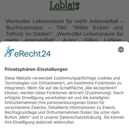
Leblais
Wertvoller Lebensraum für mehr Artenvielfalt –
Buchrezension – Titel: “Wilde Ecken und
Totholz im Garten”; „Wertvoller Lebensraum für
mehr Artenvielfalt“, Autor: Gilles Leblais,
Übersetzung: Sabine Hesemann, ET
24.07.2024, Ulmer Verlag, 132 S., 219
Farbfotos, hauptsächlich vom Buchautor, 8
farbige Zeichnungen von Caroline Koehly,
nach Vorlagen des Verfassers, kartoniert, ISBN
978-3-8186-2244-2 – Der Autor: Gilles Leblais
Buchrezension
…
“Wilde
Ecken
Liebe Leser! Ihr könnt euch per E-Mail
und
informieren lassen, wenn neue Artikel auf
Totholz
Wurzerlsgarten erscheinen.
Folgt dafür einfach
im
diesem Link
und gebt dort eure E-Mailadresse
Garten”
ein.
Gilles