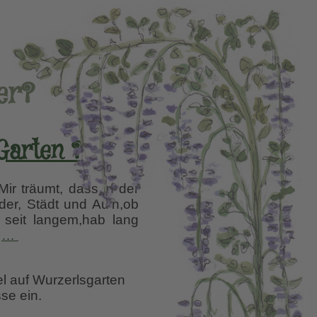
er?
Garten ?
ir träumt, dass in der
er, Städt und Au’n,ob
seit langem,hab lang
Blauer
.
…
Himmel
!
el auf Wurzerlsgarten
Blaues
se ein.
Meer
!