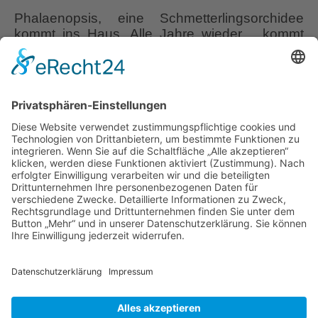
Phalaenopsis, eine Schmetterlingsorchidee
kommt ins Haus. Alle Jahre wieder… kommt
ein neuer Versuch mit einer blühenden
Orchidee im Haus? Oder habt Ihr schon
kapituliert, weil es immer nur eine kurze Freude
und mehr Frust war? Dann solltet Ihr jetzt
weiterlesen, denn Ihr könnt das schaffen! Eine
Phalaenopsis ist ein wunderbares Mitbringsel
Phalaenopsi
zur Weihnachtszeit. Noch besser,
…
Orchideen
im
Liebe Leser! Ihr könnt euch per E-Mail
Winter
informieren lassen, wenn neue Artikel auf
Wurzerlsgarten erscheinen.
Folgt dafür einfach
diesem Link
und gebt dort eure E-Mailadresse
ein.
28. November 2025