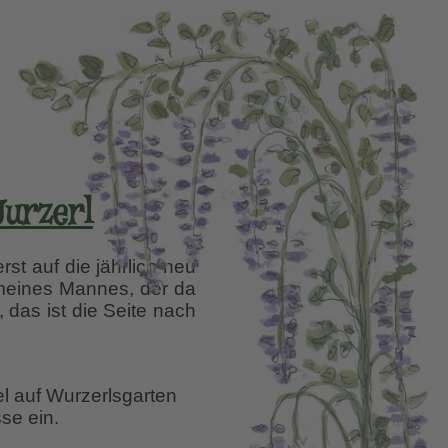
urzerl
rst auf die jährlich neu
meines Mannes, der da
das ist die Seite nach
onen
el auf Wurzerlsgarten
se ein.