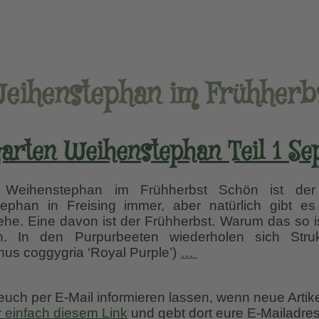
eihenstephan im Frühherb
arten Weihenstephan Teil 1 S
n Weihenstephan im Frühherbst Schön ist der 
phan in Freising immer, aber natürlich gibt es
he. Eine davon ist der Frühherbst. Warum das so ist
. In den Purpurbeeten wiederholen sich Struk
Sichtungsgarten
nus coggygria ‘Royal Purple’)
…
Weihenstephan
Teil
 euch per E-Mail informieren lassen, wenn neue Artik
1
r einfach diesem Link
und gebt dort eure E-Mailadres
September