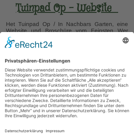
Tuinpad Op – Website
Het Tuinpad Op / In Nachbars Garten, eine
Website und Broschüre vom Feinsten Wer
professionell Gartenreisen in den Norden plant,
der kennt diese Seite, die es als immer
topaktuelle Website, aber auch als alle zwei
Jahre aktualisierte Broschüre gibt. Die letzte
Broschüre “Het Tuinpad Op 2023 – 2025 In
Nachbars Garten” lief wegen Corona allerdings
In
…
Nachbars
Garten
Liebe Leser! Ihr könnt euch per E-Mail
|
informieren lassen, wenn neue Artikel auf
Het
Wurzerlsgarten erscheinen.
Folgt dafür einfach
Tuinpad
diesem Link
und gebt dort eure E-Mailadresse
Op
ein.
–
Website