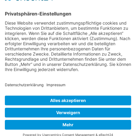
fertiggestellt wurde, als auch eine alte
Wasserburg im tiefer gelegenen Bereich, die
um 1380 gebaut worden war. Schon seit dem
frühen 18. Jahrhundert hatten britische
Scotney
Landschaftsgärtner Parks geschaffen,
…
Castle,
Kent
Liebe Leser! Ihr könnt euch per E-Mail
informieren lassen, wenn neue Artikel auf
Wurzerlsgarten erscheinen.
Folgt dafür einfach
diesem Link
und gebt dort eure E-Mailadresse
ein.
3. September 2020
Cookie-Einstellungen
© 2026 Wurzerls Garten