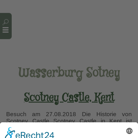
Cookie-Einstellungen
Wasserburg Sotney
Scotney Castle, Kent
Besuch am 27.08.2018 Die Historie von
Scotney Castle Scotney Castle in Kent ist
sowohl ein Herrenhaus, das mit am höchsten
Punkt des hügeligen Geländes liegt und 1843