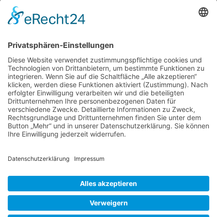
Moormerland unterwegs bin denke ich, der
ganze Ort ist ein klein wenig Taka-Tuka-Land.
Es gibt da Kanäle mit Zugbrücken, ein
Zauberhaus, eine Holländer-Windmühle, den
Inspirations-Lehrgarten Erna de Wolff, über den
ich bereits in einem früheren Beitrag auf meiner
Aleida
Website berichtet habe und Aleida
…
Zuch
im
Liebe Leser! Ihr könnt euch per E-Mail
Taka-
informieren lassen, wenn neue Artikel auf
Tuka-
Wurzerlsgarten erscheinen.
Folgt dafür einfach
Land
diesem Link
und gebt dort eure E-Mailadresse
ein.
14. Oktober 2021
Cookie-Einstellungen
© 2026 Wurzerls Garten