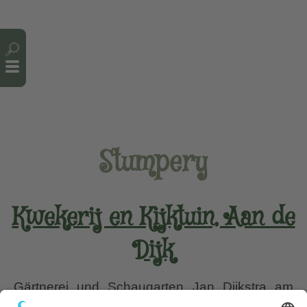
Cookie-Einstellungen
Stumpery
Kwekerij en Kijktuin, Aan de
Dijk
Gärtnerei und Schaugarten Jan Dijkstra am
Deich Endlich war ich das erste Mal in einer