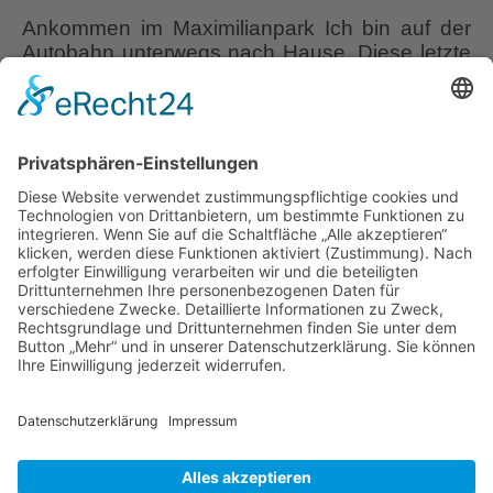
Ankommen im Maximilianpark Ich bin auf der
Autobahn unterwegs nach Hause. Diese letzte
sinnlose Kilometerfresserei ist mir ziemlich das
Verhassteste, was mir regelmäßig am Ende der
Gartenreisen widerfährt. Was tun, wenn man
mittags an einem warmen Spätsommertag
keine Lust auf Bleifuß im Auto hat? Richtig, ich
weiche von meiner Route ab und
Maxipark
programmiere statt „Home“
…
Hamm
–
Liebe Leser! Ihr könnt euch per E-Mail
Piet
informieren lassen, wenn neue Artikel auf
Oudolf
Wurzerlsgarten erscheinen.
Folgt dafür einfach
näherkommen
diesem Link
und gebt dort eure E-Mailadresse
ein.
6. Oktober 2023