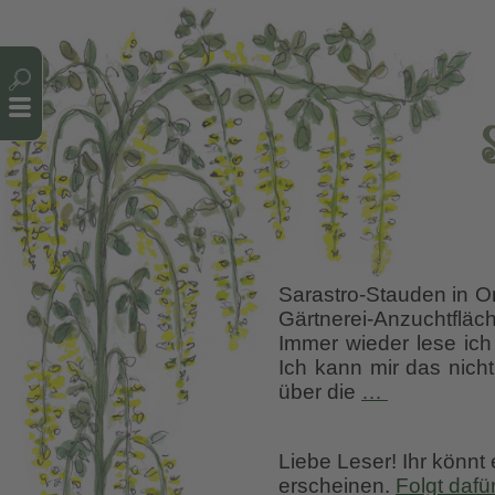
Cookie-Einstellungen
Sarastro-Stauden in Ort
Gärtnerei-Anzuchtflä
Immer wieder lese ich
Ich kann mir das nicht
Staudengär
über die
…
Sarastro
Liebe Leser! Ihr könnt
erscheinen.
Folgt dafü