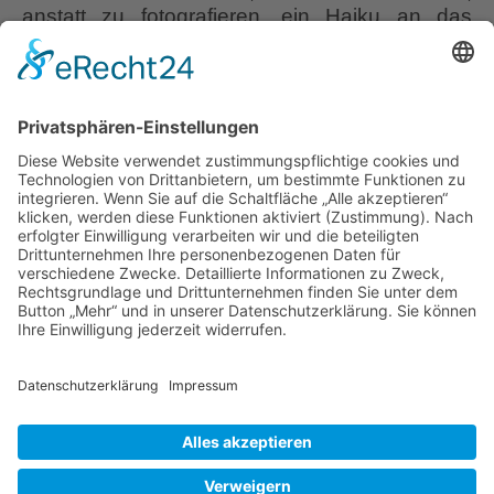
anstatt zu fotografieren, ein Haiku an das
andere aneinanderreihen möchte. So
geschehen im Garten von Brigitte
Bergschneider in Paderborn, die bei den
Adventrätseln 2021 meinen Besuch in ihrem
Garten, zusammen mit einem Website-Bericht
darüber, gewonnen hatte. Der Garten liegt
Romantischer
günstig
…
Wohlfühl-
Garten
Liebe Leser! Ihr könnt euch per E-Mail
Brigitte
informieren lassen, wenn neue Artikel auf
Bergschneider
Wurzerlsgarten erscheinen.
Folgt dafür einfach
diesem Link
und gebt dort eure E-Mailadresse
ein.
7. Juli 2023