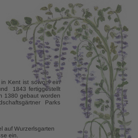
n Kent ist sowohl ein
d 1843 fertiggestellt
 um 1380 gebaut worden
schaftsgärtner Parks
el auf Wurzerlsgarten
se ein.