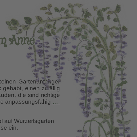
im Anne
keinen Gartenanfänger
 gehabt, einen zufällig
en, die sind richtige
Helleborus
sie anpassungsfähig
…
–
Tausendsassa
el auf Wurzerlsgarten
se ein.