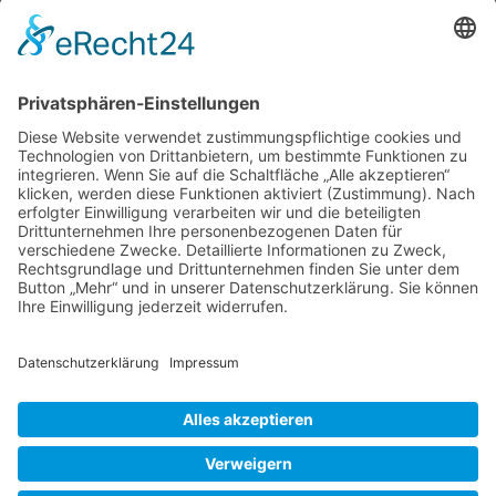
hatte mich angestupst. “Wollen wir nicht mal
wieder nach München in den Botanischen
Garten fahren, wir waren 5 Jahre lang nicht
mehr dort?” Natürlich wollte ich, ich suchte
sofort Fotos heraus vom Mai 2018 und 2019
und versprach meiner Begleiterin das gleiche
Besuch
…
Anfang
Mai
Liebe Leser! Ihr könnt euch per E-Mail
2024
informieren lassen, wenn neue Artikel auf
im
Wurzerlsgarten erscheinen.
Folgt dafür einfach
Botanischen
diesem Link
und gebt dort eure E-Mailadresse
Garten
ein.
München
7. Juni 2024
Cookie-Einstellungen
© 2026 Wurzerls Garten