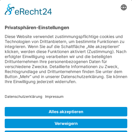
Besonderes für unsere Gärten. Leider habe ich
oft vermeintlich blühfaule Exemplare erwischt,
oder die Pflanzen schon nach einer Saison
komplett verloren. Darum habe ich mich in die
attraktive Fritillaria-Gattung hineingefuxt, damit
Euch solche Rückschläge erspart bleiben und
Fritillaria
Ihr erfahrt, warum bei Euch,
…
–
Kiebitzei
Liebe Leser! Ihr könnt euch per E-Mail
und
informieren lassen, wenn neue Artikel auf
Kaiserkrone
Wurzerlsgarten erscheinen.
Folgt dafür einfach
diesem Link
und gebt dort eure E-Mailadresse
ein.
23. Februar 2024
Cookie-Einstellungen
© 2026 Wurzerls Garten