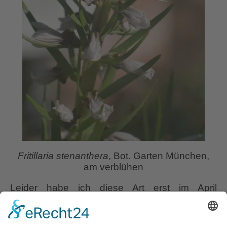
Fritillaria stenanthera
, Bot. Garten München,
am verblühen
Leider habe ich diese Art erst im April
fotografieren können, wo sie schon stark
verblasst, abblühte. Wenn sie im März ihre
zartrosa Glöckchen-Blüten öffnet, zeigt sich die