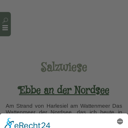
Cookie-Einstellungen
Salzwiese
Ebbe an der Nordsee
Am Strand von Harlesiel am Wattenmeer Das
Wattenmeer der Nordsee, das ich heute in
Carolinensiel am Strand Harlesiels
kennengelernt habe, ist Weltkulturerbe. Gerade