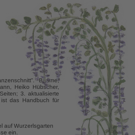
nzenschnitt”. Bäume,
mann, Heiko Hübscher,
iten; 3. aktualisierte
ist das Handbuch für
uch
enschnitt
el auf Wurzerlsgarten
se ein.