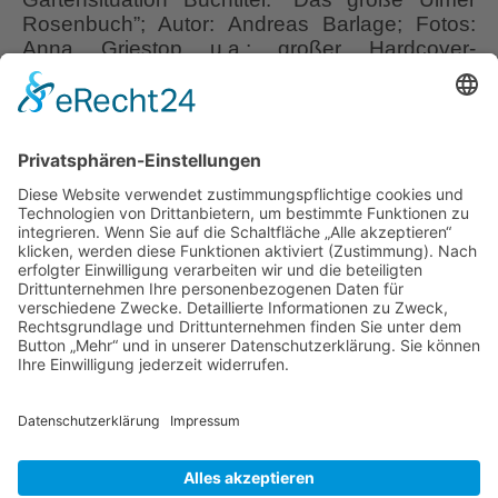
Rosenbuch”; Autor: Andreas Barlage; Fotos:
Anna Griestop u.a.; großer Hardcover-
Bildband; 288 Seiten; Ulmer Verlag;
Erscheinungsjahr 2018; ISBN 978-3-8001-
0815-2 Ich war auf der Suche nach einem
guten Rosenbuch, fernab einer Rosen-
Enzyklopädie, denn da standen bereits
mehrere relativ unbenutzt in meinem Schrank.
Das
Als ich eine Mitarbeiterin
…
große
Ulmer
Liebe Leser! Ihr könnt euch per E-Mail
Rosenbuch
informieren lassen, wenn neue Artikel auf
Wurzerlsgarten erscheinen.
Folgt dafür einfach
diesem Link
und gebt dort eure E-Mailadresse
ein.
23. August 2022