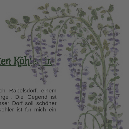
ten Köhler in
h Rabelsdorf, einem
erge“. Die Gegend ist
er Dorf soll schöner
hler ist für mich ein