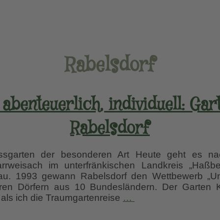
Rabelsdorf
abenteuerlich, individuell: Gar
Rabelsdorf
garten der besonderen Art Heute geht es nac
rrweisach im unterfränkischen Landkreis „Haßb
au. 1993 gewann Rabelsdorf den Wettbewerb „Uns
ren Dörfern aus 10 Bundesländern. Der Garten Kö
Romantisch,
 als ich die Traumgartenreise
…
abenteuerlich,
individuell: