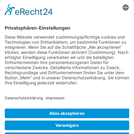
ein neuer Versuch mit einer blühenden
Orchidee im Haus? Oder habt Ihr schon
kapituliert, weil es immer nur eine kurze Freude
und mehr Frust war? Dann solltet Ihr jetzt
weiterlesen, denn Ihr könnt das schaffen! Eine
Phalaenopsis ist ein wunderbares Mitbringsel
Phalaenopsi
zur Weihnachtszeit. Noch besser,
…
Orchideen
im
Liebe Leser! Ihr könnt euch per E-Mail
Winter
informieren lassen, wenn neue Artikel auf
Wurzerlsgarten erscheinen.
Folgt dafür einfach
diesem Link
und gebt dort eure E-Mailadresse
ein.
28. November 2025
Cookie-Einstellungen
© 2026 Wurzerls Garten