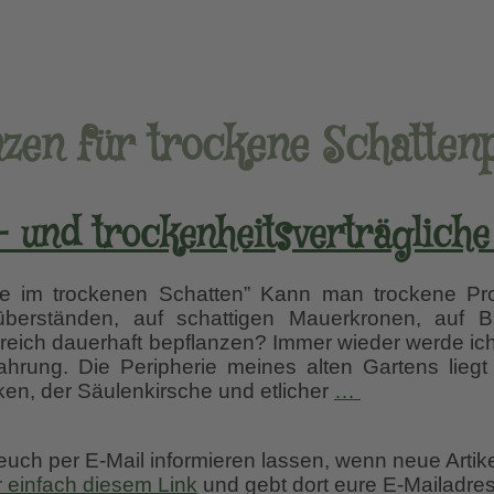
nzen für trockene Schattenp
- und trockenheitsverträgliche
e im trockenen Schatten” Kann man trockene Pr
überständen, auf schattigen Mauerkronen, auf
reich dauerhaft bepflanzen? Immer wieder werde ich
ahrung. Die Peripherie meines alten Gartens liegt
Schatten-
ken, der Säulenkirsche und etlicher
…
und
trockenheitsve
 euch per E-Mail informieren lassen, wenn neue Artik
Pflanzen
r einfach diesem Link
und gebt dort eure E-Mailadres