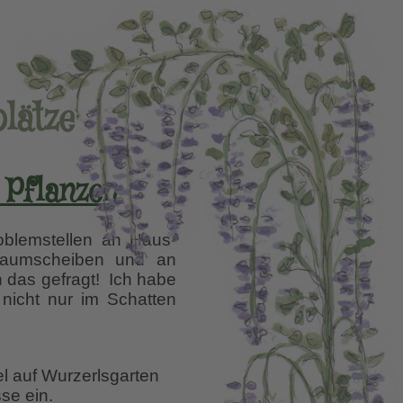
lätze
 Pflanzen
oblemstellen an Haus-
 Baumscheiben und an
 das gefragt! Ich habe
 nicht nur im Schatten
rträgliche
el auf Wurzerlsgarten
se ein.