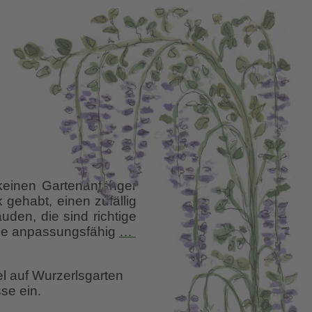
keinen Gartenanfänger
 gehabt, einen zufällig
en, die sind richtige
Helleborus
sie anpassungsfähig
…
–
Tausendsassa
el auf Wurzerlsgarten
se ein.