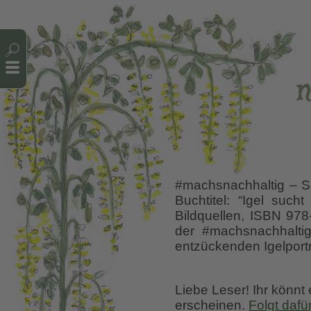
Cookie-Einstellungen
n
#machsnachhaltig – So
Buchtitel: “Igel such
Bildquellen, ISBN 97
der #machsnachhalti
entzückenden Igelport
Liebe Leser! Ihr könnt
erscheinen.
Folgt dafü