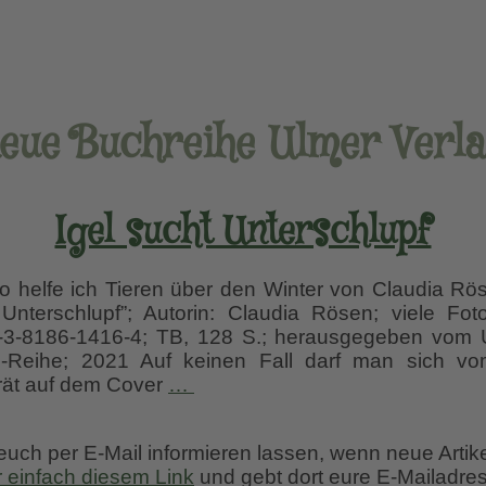
eue Buchreihe Ulmer Verl
Igel sucht Unterschlupf
 helfe ich Tieren über den Winter von Claudia Rö
t Unterschlupf”; Autorin: Claudia Rösen; viele F
8-3-8186-1416-4; TB, 128 S.; herausgegeben vom U
g-Reihe; 2021 Auf keinen Fall darf man sich vo
Igel
rät auf dem Cover
…
sucht
Unterschlupf
 euch per E-Mail informieren lassen, wenn neue Artik
r einfach diesem Link
und gebt dort eure E-Mailadres