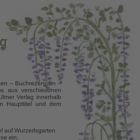
ag
sen – Buchrezension –
otos aus verschiedenen
lmer Verlag innerhalb
m Haupttitel und dem
el auf Wurzerlsgarten
se ein.