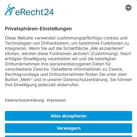
Entstehung von Sissinghurst und über die
Familie, die dieses Mythos erschaffen hat. Wer
sich für Historie und Werdegang nicht
erwärmen kann, für den gibt es natürlich auch
hier erste Gartenbilder und am nächsten
Freitag folgt dann ein prall gefüllter Foto-
Sissinghurst
Spaziergang mit
…
1.
Teil
Liebe Leser! Ihr könnt euch per E-Mail
–
informieren lassen, wenn neue Artikel auf
das
Wurzerlsgarten erscheinen.
Folgt dafür einfach
Garten-
diesem Link
und gebt dort eure E-Mailadresse
Mythos
ein.
entsteht
15. April 2022
Cookie-Einstellungen
© 2026 Wurzerls Garten